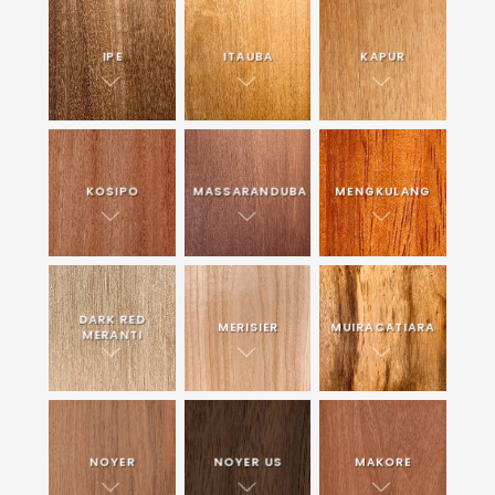
IPE
ITAUBA
KAPUR
KOSIPO
MASSARANDUBA
MENGKULANG
DARK RED
MERISIER
MUIRACATIARA
MERANTI
NOYER
NOYER US
MAKORE