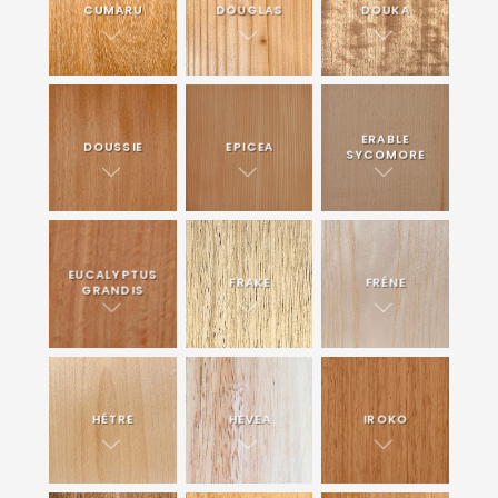
CUMARU
DOUGLAS
DOUKA
ERABLE
DOUSSIE
EPICEA
SYCOMORE
EUCALYPTUS
FRAKE
FRÊNE
GRANDIS
HÊTRE
HEVEA
IROKO