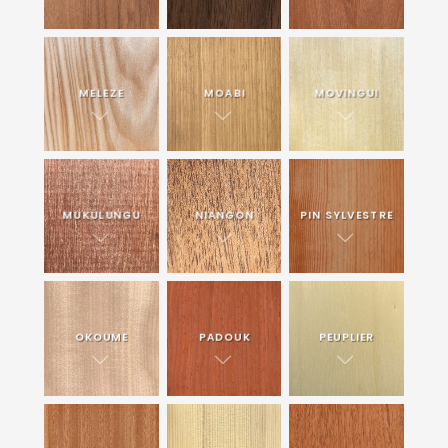
MELEZE
MOABI
MOVINGUI
MUKULUNGU
NIANGON
PIN SYLVESTRE
OKOUME
PADOUK
PEUPLIER