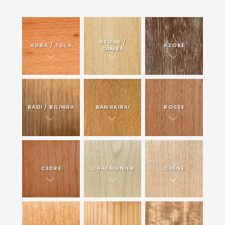
AYOUS /
AGBA / TOLA
AZOBE
SAMBA
BADI / BILINGA
BANGKIRAI
BOSSE
CEDRE
CHÂTAIGNIER
CHÊNE