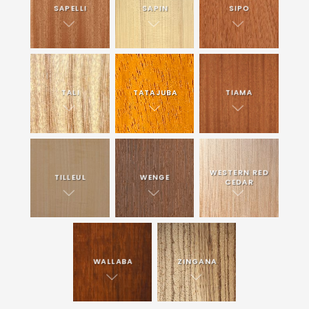
SAPELLI
SAPIN
SIPO
TALI
TATAJUBA
TIAMA
WESTERN RED
TILLEUL
WENGE
CEDAR
WALLABA
ZINGANA